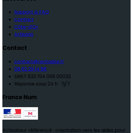
Support & FAQ
Contact
Côte-d'Or
Artisans
Contact
contact@rentasite.fr
06 62 29 14 86
SIRET
832 154 058 00032
Réponse sous 24 h · 7j/7
France Num
Activateur référencé : orientation vers les aides pour