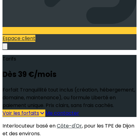
Espace client
Tarifs
Dès 39 €/mois
Forfait
Tranquillité
tout inclus (création, hébergement,
domaine, maintenance), ou formule
Liberté
en
paiement unique. Prix clairs, sans frais cachés.
Voir les forfaits
Me contacter
Interlocuteur basé en
Côte-d'Or
, pour les TPE de Dijon
et des environs.